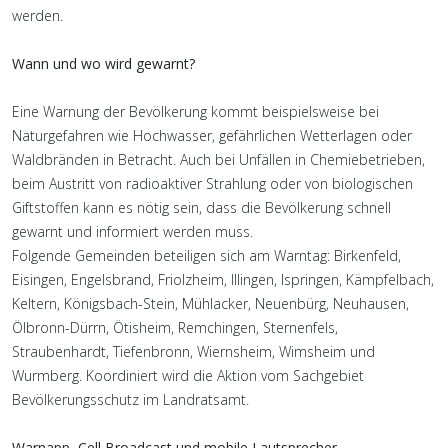
werden.
Wann und wo wird gewarnt?
Eine Warnung der Bevölkerung kommt beispielsweise bei
Naturgefahren wie Hochwasser, gefährlichen Wetterlagen oder
Waldbränden in Betracht. Auch bei Unfällen in Chemiebetrieben,
beim Austritt von radioaktiver Strahlung oder von biologischen
Giftstoffen kann es nötig sein, dass die Bevölkerung schnell
gewarnt und informiert werden muss.
Folgende Gemeinden beteiligen sich am Warntag: Birkenfeld,
Eisingen, Engelsbrand, Friolzheim, Illingen, Ispringen, Kämpfelbach,
Keltern, Königsbach-Stein, Mühlacker, Neuenbürg, Neuhausen,
Ölbronn-Dürrn, Ötisheim, Remchingen, Sternenfels,
Straubenhardt, Tiefenbronn, Wiernsheim, Wimsheim und
Wurmberg. Koordiniert wird die Aktion vom Sachgebiet
Bevölkerungsschutz im Landratsamt.
Warnapp, Cell Broadcast und mobile Lautsprecher