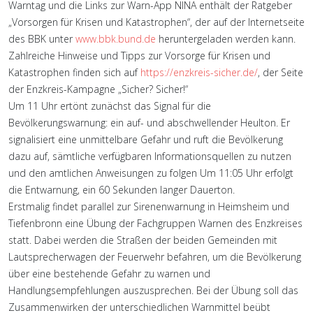
Warntag und die Links zur Warn-App NINA enthält der Ratgeber
„Vorsorgen für Krisen und Katastrophen“, der auf der Internetseite
des BBK unter
www.bbk.bund.de
heruntergeladen werden kann.
Zahlreiche Hinweise und Tipps zur Vorsorge für Krisen und
Katastrophen finden sich auf
https://enzkreis-sicher.de/
, der Seite
der Enzkreis-Kampagne „Sicher? Sicher!“
Um 11 Uhr ertönt zunächst das Signal für die
Bevölkerungswarnung: ein auf- und abschwellender Heulton. Er
signalisiert eine unmittelbare Gefahr und ruft die Bevölkerung
dazu auf, sämtliche verfügbaren Informationsquellen zu nutzen
und den amtlichen Anweisungen zu folgen Um 11:05 Uhr erfolgt
die Entwarnung, ein 60 Sekunden langer Dauerton.
Erstmalig findet parallel zur Sirenenwarnung in Heimsheim und
Tiefenbronn eine Übung der Fachgruppen Warnen des Enzkreises
statt. Dabei werden die Straßen der beiden Gemeinden mit
Lautsprecherwagen der Feuerwehr befahren, um die Bevölkerung
über eine bestehende Gefahr zu warnen und
Handlungsempfehlungen auszusprechen. Bei der Übung soll das
Zusammenwirken der unterschiedlichen Warnmittel beübt